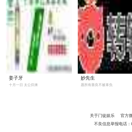
姜子牙
妙先生
十月一日 太公归来
愿所有善良不被辜负
关于门徒娱乐
官方
不良信息举报电话：01