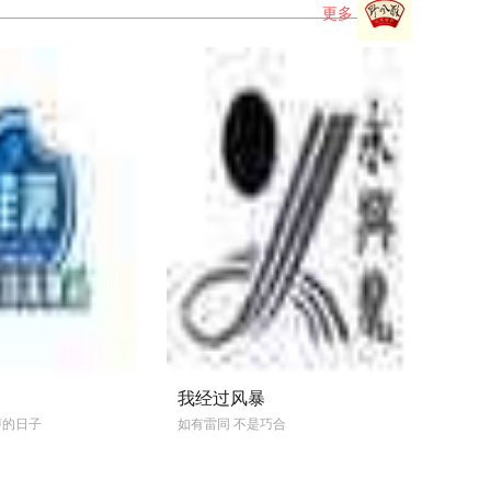
中突 ...
更多
编剧并导演，，，路阳、、、、王红卫监
，佟丽娅、、、吴昱翰 ...
莹献唱电影《我经过风暴》同名主
广曲 佟丽娅催泪出演MV
首部反家暴电影《我经过风暴》发布由徐佳莹
的同名主题推广曲MV，，，
。。。。面 ...
我经过风暴
声的日子
如有雷同 不是巧合