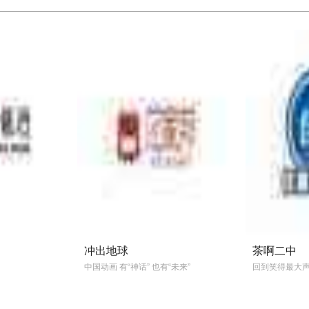
从风暴
，路阳、、、、王红卫
由秦海燕
制，
徐佳
！！！
题推
极预 ...
预告，，佟丽娅演绎
国内
家庭与社会的偏见时的艰
演唱
佟丽娅出演
冲出地球
茶啊二中
中国动画 有“神话” 也有“未来”
回到笑得最大