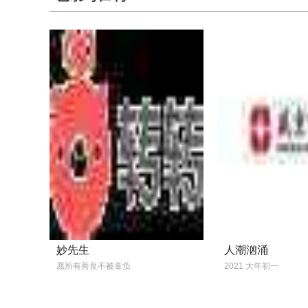
由秦海燕编剧并执导，，，
监制，，佟丽娅、、 ...
佟丽娅新片直面偏
见！
《我经过风暴》发布终
电影《我经过风暴》发布终极
出家暴受害者在面对来自
难……
妙先生
人潮汹涌
愿所有善良不被辜负
2021 大年初一