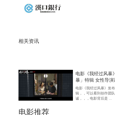
相关资讯
电影《我经过风暴
暴」特辑 女性导演
上 ...
电影《我经过风暴》发布
辑，，可以看到创
诚，，，电影背后是 ...
杨丞琳献唱电影《
电影推荐
虐心反转mv剧情太