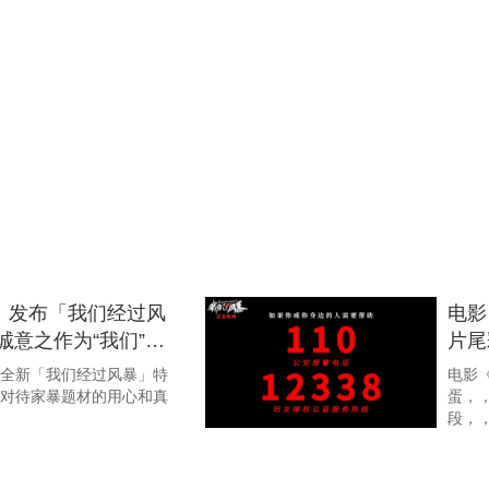
》发布「我们经过风
电影
诚意之作为“我们”披
片尾
全新「我们经过风暴」特
电影
作团队对待家暴题材的用心和真
蛋
段，
我经过风暴》片尾曲
反家
好哭
映