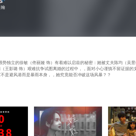
昱翰
。。看似强势独立的徐敏（佟丽娅 饰）有着难以启齿的秘密：她被丈夫陈均（吴昱
与律师李小萌（王影璐 饰）艰难抗争试图离婚的过程中，，面对小心谨慎不留证据的丈夫
，当家不是避风港而是暴雨本身，，她究竟能否冲破这场风暴？？