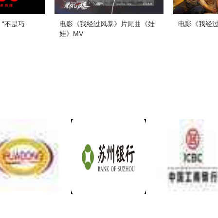
“不是巧
电影《我经过风暴》片尾曲《娃
电影《我经
娃》MV