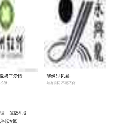
像极了爱情
我经过风暴
那么近
如有雷同 不是巧合
处理
盗版举报
息举报专区