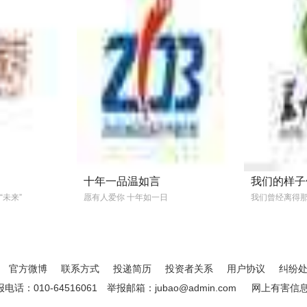
十年一品温如言
我们的样子
“未来”
愿有人爱你 十年如一日
我们曾经离得
官方微博
联系方式
投递简历
投资者关系
用户协议
纠纷
：010-64516061
举报邮箱：jubao@admin.com
网上有害信