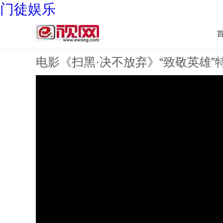
门徒娱乐
电影《扫黑·决不放弃》“致敬英雄”