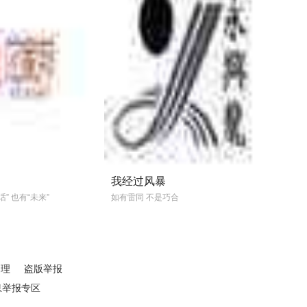
我经过风暴
” 也有“未来”
如有雷同 不是巧合
处理
盗版举报
息举报专区