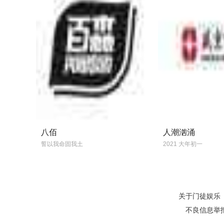
八佰
人潮汹涌
誓以我命固我土
2021 大年初一
关于门徒娱乐
不良信息举报电话