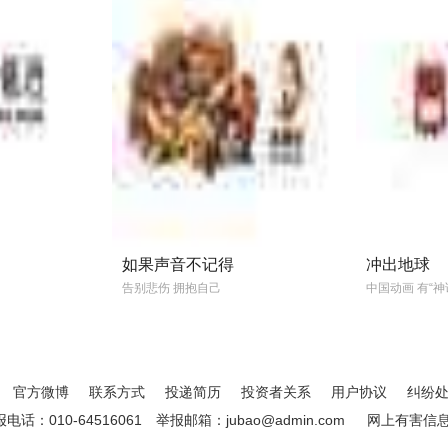
如果声音不记得
冲出地球
告别悲伤 拥抱自己
中国动画 有“神话
官方微博
联系方式
投递简历
投资者关系
用户协议
纠纷
：010-64516061
举报邮箱：jubao@admin.com
网上有害信